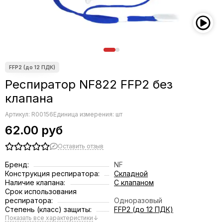
Респиратор NF822 FFP2 без
клапана
Артикул:
R00156
Единица измерения: шт
62.00 руб
Оставить отзыв
Бренд:
NF
Конструкция респиратора:
Складной
Наличие клапана:
С клапаном
Срок использования
респиратора:
Одноразовый
Степень (класс) защиты:
FFP2 (до 12 ПДК)
Показать все характеристики
↓