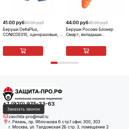
41.00 руб
44.00 руб
59.00 руб
45.00 руб
Беруши DeltaPlus,
Беруши Росомз Блокер
CONICDE010, одноразовые, с
Смарт, вкладыши
шнурком, 36 дБ.
противошумные, со
шнурком, многоразовые,
оранжевый, арт. 63515
+7 (920) 975-33-63
Заказать звонок
zaschita-pro@mail.ru
г. Рязань, пр. Яблочкова 6 стр.1 офис 300, 303
г. Москва, ул. Талдомская 2Б стр. 3, помещение 2