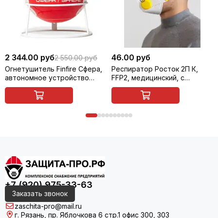
2 344.00 руб
46.00 руб
2 550.00 руб
Огнетушитель Finfire Сфера,
Респиратор Росток 2П К,
автономное устройство
FFP2, медицинский, с
порошкового
клапаном
пожаротушения (АУПП)
+7 (920) 975-33-63
Заказать звонок
zaschita-pro@mail.ru
г. Рязань, пр. Яблочкова 6 стр.1 офис 300, 303