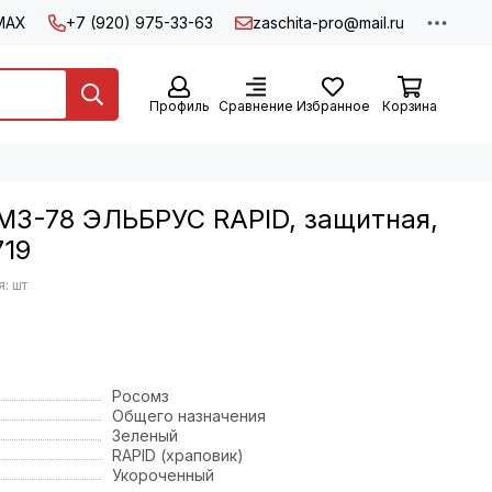
MAX
+7 (920) 975-33-63
zaschita-pro@mail.ru
Профиль
Сравнение
Избранное
Корзина
МЗ-78 ЭЛЬБРУС RAPID, защитная,
719
: шт
Росомз
Общего назначения
Зеленый
RAPID (храповик)
Укороченный