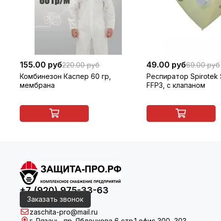
155.00 руб
49.00 руб
220.00 руб
69.00 руб
Комбинезон Каспер 60 гр,
Респиратор Spirotek
мембрана
FFP3, с клапаном
+7 (920) 975-33-63
Заказать звонок
zaschita-pro@mail.ru
г. Рязань, пр. Яблочкова 6 стр.1 офис 300, 303