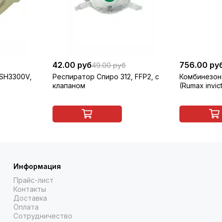
42.00 руб
756.00 ру
49.00 руб
 SH3300V,
Респиратор Спиро 312, FFP2, с
Комбинезон
клапаном
(Rumax invic
Информация
Прайс-лист
Контакты
Доставка
Оплата
Сотрудничество