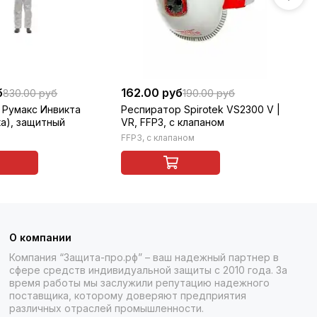
б
162.00 руб
79
830.00 руб
190.00 руб
 Румакс Инвикта
Респиратор Spirotek VS2300 V |
Пр
ta), защитный
VR, FFP3, с клапаном
пр
R 
FFP3, с клапаном
О компании
Компания “Защита-про.рф” – ваш надежный партнер в
сфере средств индивидуальной защиты с 2010 года. За
время работы мы заслужили репутацию надежного
поставщика, которому доверяют предприятия
различных отраслей промышленности.