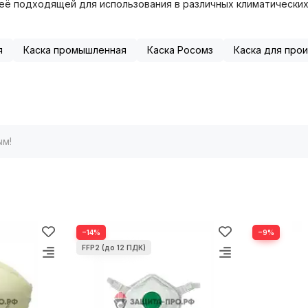
 её подходящей для использования в различных климатических
я
Каска промышленная
Каска Росомз
Каска для про
ым!
−14%
−9%