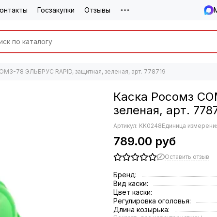
онтакты
Госзакупки
Отзывы
ОМЗ-78 ЭЛЬБРУС RAPID, защитная, зеленая, арт. 778719
Каска Росомз СО
зеленая, арт. 778
Артикул:
KK0248
Единица измерения
789.00 руб
Оставить отзыв
Бренд:
Вид каски:
Цвет каски:
Регулировка оголовья:
Длина козырька: