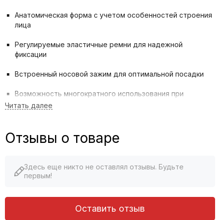
Анатомическая форма с учетом особенностей строения
лица
Регулируемые эластичные ремни для надежной
фиксации
Встроенный носовой зажим для оптимальной посадки
Возможность многократного использования при
соблюдении условий эксплуатации
Технические характеристики:
Отзывы о товаре
Класс защиты FFP2 (до 94% эффективности фильтрации)
Защита от аэрозолей различных типов
Здесь еще никто не оставлял отзывы. Будьте
первым!
Устойчивость к механическим повреждениям
Температурный режим эксплуатации от -20°C до +50°C
Оставить отзыв