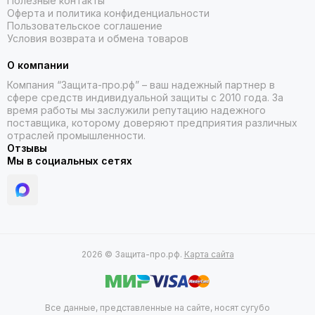
Полезные контакты
Оферта и политика конфиденциальности
Хранить в сухом помещении
Пользовательское соглашение
Условия возврата и обмена товаров
Избегать воздействия прямых солнечных лучей
О компании
Поддерживать температуру от +5°C до +25°C
Компания “Защита-про.рф” – ваш надежный партнер в
сфере средств индивидуальной защиты с 2010 года. За
Защищать от воздействия агрессивных химических
время работы мы заслужили репутацию надежного
веществ
поставщика, которому доверяют предприятия различных
отраслей промышленности.
Респиратор Росток 3Т является надежным решением для
Отзывы
защиты органов дыхания в различных производственных
Мы в социальных сетях
условиях. Благодаря продуманной конструкции и высокому
качеству исполнения, он обеспечивает комфорт при
длительной носке и эффективную защиту от широкого
спектра загрязняющих веществ.
При выборе респиратора рекомендуется учитывать
2026 © Защита-про.рф.
Карта сайта
специфику выполняемых работ и концентрацию вредных
веществ в воздухе. Для максимальной эффективности
защиты следует соблюдать правила использования и
своевременно заменять фильтрующие элементы.
Все данные, представленные на сайте, носят сугубо