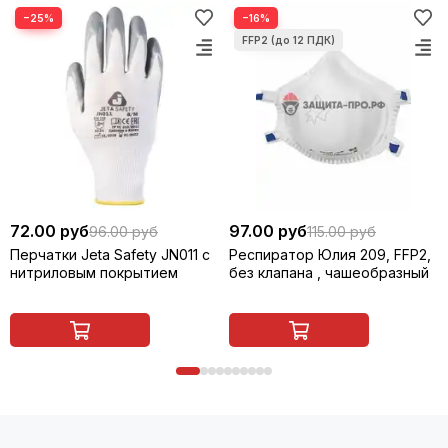
−25%
−16%
72.00 руб
97.00 руб
96.00 руб
115.00 руб
Перчатки Jeta Safety JN011 с
Респиратор Юлия 209, FFP2,
нитриловым покрытием
без клапана , чашеобразный