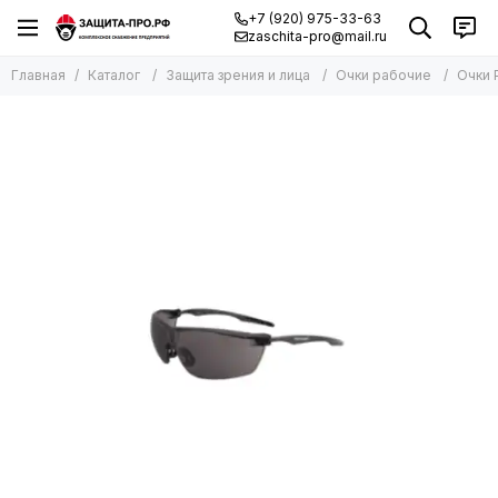
+7 (920) 975-33-63
zaschita-pro@mail.ru
Главная
Каталог
Защита зрения и лица
Очки рабочие
Очки 