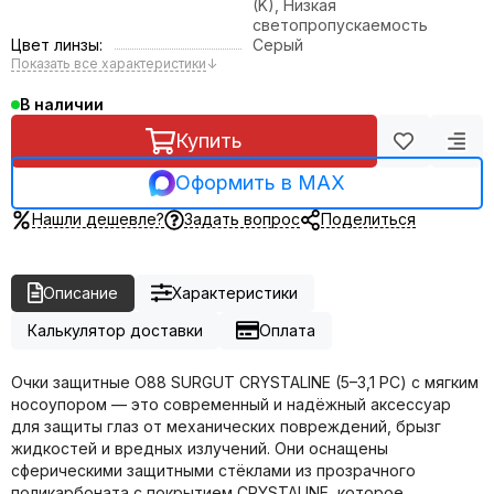
(K), Низкая
светопропускаемость
Цвет линзы:
Серый
Показать все характеристики
↓
В наличии
Купить
Оформить в MAX
Нашли дешевле?
Задать вопрос
Поделиться
Описание
Характеристики
Калькулятор доставки
Оплата
Очки защитные О88 SURGUT CRYSTALINE (5–3,1 РС) с мягким
носоупором — это современный и надёжный аксессуар
для защиты глаз от механических повреждений, брызг
жидкостей и вредных излучений. Они оснащены
сферическими защитными стёклами из прозрачного
поликарбоната с покрытием CRYSTALINE, которое