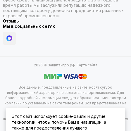
время работы мы заслужили репутацию надежного
поставщика, которому доверяют предприятия различных
отраслей промышленности.
Отзывы
Мы в социальных сетях
2026 © Защита-про.рф.
Карта сайта
Все данные, представленные на сайте, носят сугубо
информационный характер и не являются исчерпывающими. Для
более подробной информации следует обращаться к менеджерам
компании по указанным на сайте телефонам. Вся представленная на
сайте информация, касающаяся комплектации, технических
характеристик, цветовых сочетаний, а так же стоимости продукции
Этот сайт использует cookie-файлы и другие
носит информационный характер и не при каких условиях не является
технологии, чтобы помочь Вам в навигации, а
публичной офертой, определяемой положением 2 статься 437
также для предоставления лучшего
гражданского Кодекса Российской Федерации. Указанные цены