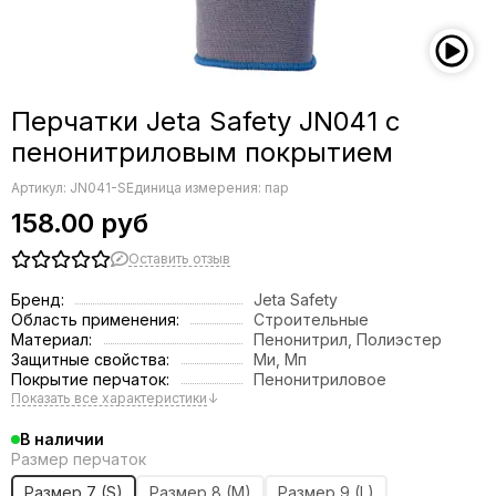
Перчатки Jeta Safety JN041 с
пенонитриловым покрытием
Артикул:
JN041-S
Единица измерения: пар
158.00 руб
Оставить отзыв
Бренд:
Jeta Safety
Область применения:
Строительные
Материал:
Пенонитрил, Полиэстер
Защитные свойства:
Ми, Мп
Покрытие перчаток:
Пенонитриловое
Показать все характеристики
↓
В наличии
Размер перчаток
Размер 7 (S)
Размер 8 (M)
Размер 9 (L)