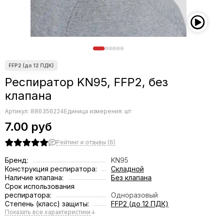
Респиратор KN95, FFP2, без
клапана
Артикул:
886356224
Единица измерения: шт
7.00 руб
Рейтинг и отзывы (6)
Бренд:
KN95
Конструкция респиратора:
Складной
Наличие клапана:
Без клапана
Срок использования
респиратора:
Одноразовый
Степень (класс) защиты:
FFP2 (до 12 ПДК)
Показать все характеристики
↓