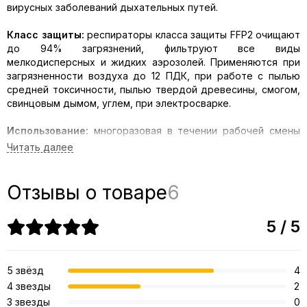
вирусных заболеваний дыхательных путей.
Класс защиты:
респираторы класса защиты FFP2 очищают
до 94% загрязнений, фильтруют все виды
мелкодисперсных и жидких аэрозолей. Применяются при
загрязненности воздуха до 12 ПДК, при работе с пылью
средней токсичности, пылью твердой древесины, смогом,
свинцовым дымом, углем, при электросварке.
Использование:
многоразовая в течении рабочей смены
(NR)
Устойчивость к запылению:
устойчив к запылению (D)
Отзывы о товаре
6
Клапан выдоха:
нет
5 / 5
Вид фиксации:
фиксация полумаски через уши
Конструкция:
5 фильтрующих слоев, в основе — нетканое
полотно и высокотехнологичная фильтрующая ткань
5 звёзд
4
Meltblown. На маске имеется гибкая «скоба» для фиксации
4 звезды
2
на носу и обеспечения максимального прилегания.
3 звезды
0