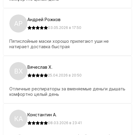
Срок службы полумаски зависит от степени загрязненности
воздуха рабочей зоны.
Андрей Рожков
Упаковка:
10 шт.
АР
03.05.2026 в 17:50
Количество в транспортной упаковке (коробке):
1000 шт.
Пятислойные маски хорошо прилегают уши не
Производитель:
«Jinhua Han», Китай.
натирает доставка быстрая
Стандарты:
Соответствует американскому стандарту FDA
N95 и европейскому CE FFP2.
Вячеслав Х.
ВХ
25.04.2026 в 20:50
Отличные респираторы за вменяемые деньги дышать
комфортно целый день
Константин А.
КА
08.03.2026 в 23:41