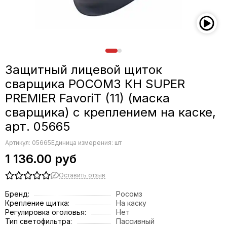
Защитный лицевой щиток
сварщика РОСОМЗ КН SUPER
PREMIER FavoriT (11) (маска
сварщика) с креплением на каске,
арт. 05665
Артикул:
05665
Единица измерения: шт
1 136.00 руб
Оставить отзыв
Бренд:
Росомз
Крепление щитка:
На каску
Регулировка оголовья:
Нет
Тип светофильтра:
Пассивный