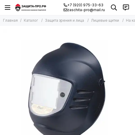
+7 (920) 975-33-63
zaschita-pro@mail.ru
Главная
Каталог
Защита зрения и лица
Лицевые щитки
На к