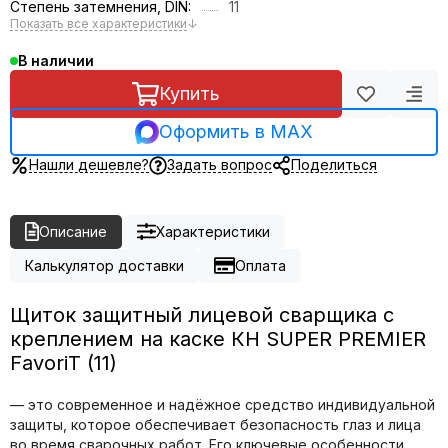
Степень затемнения, DIN:
11
Показать все характеристики
↓
В наличии
Купить
Оформить в MAX
Нашли дешевле?
Задать вопрос
Поделиться
Описание
Характеристики
Калькулятор доставки
Оплата
Щиток защитный лицевой сварщика с
креплением на каске КН SUPER PREMIER
FavoriT (11)
— это современное и надёжное средство индивидуальной
защиты, которое обеспечивает безопасность глаз и лица
во время сварочных работ. Его ключевые особенности