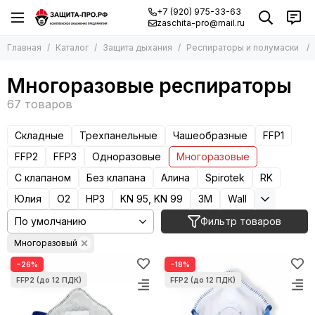
+7 (920) 975-33-63
zaschita-pro@mail.ru
Главная
Каталог
Защита дыхания
Респираторы и полумаски
Многоразовые респираторы
Складные
Трехпанельные
Чашеобразные
FFP1
FFP2
FFP3
Одноразовые
Многоразовые
С клапаном
Без клапана
Алина
Spirotek
RK
Юлия
О2
НРЗ
KN 95, KN 99
3М
Wall
Фильтр товаров
Многоразовый
−26%
−18%