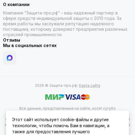
О компании
Компания “Защита-про.рф” – ваш надежный партнер в
сфере средств индивидуальной защиты с 2010 года. За
время работы мы заслужили репутацию надежного
поставщика, которому доверяют предприятия различных
отраслей промышленности.
Отзывы
Мы в социальных сетях
2026 © Защита-про.рф.
Карта сайта
Все данные, представленные на сайте, носят сугубо
информационный характер и не являются исчерпывающими. Для
более подробной информации следует обращаться к менеджерам
Этот сайт использует cookie-файлы и другие
компании по указанным на сайте телефонам. Вся представленная на
технологии, чтобы помочь Вам в навигации, а
сайте информация, касающаяся комплектации, технических
также для предоставления лучшего