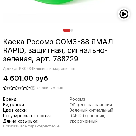
Каска Росомз СОМЗ-88 ЯМАЛ
RAPID, защитная, сигнально-
зеленая, арт. 788729
Артикул:
KK0234
Единица измерения: шт
4 601.00 руб
Оставить отзыв
Бренд:
Росомз
Вид каски:
Общего назначения
Цвет каски:
Зеленый сигнальный
Регулировка оголовья:
RAPID (храповик)
Длина козырька:
Укороченный
Показать все характеристики
↓