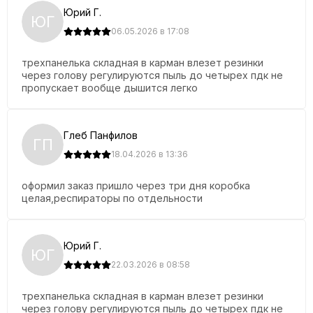
Юрий Г.
ЮГ
06.05.2026 в 17:08
трехпанелька складная в карман влезет резинки
через голову регулируются пыль до четырех пдк не
пропускает вообще дышится легко
Глеб Панфилов
ГП
18.04.2026 в 13:36
оформил заказ пришло через три дня коробка
целая,респираторы по отдельности
Юрий Г.
ЮГ
22.03.2026 в 08:58
трехпанелька складная в карман влезет резинки
через голову регулируются пыль до четырех пдк не